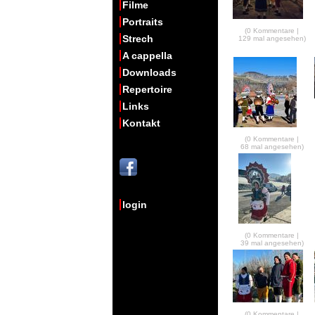
Filme
Portraits
(0 Kommentare |
Strech
129 mal angesehen)
A cappella
Downloads
Repertoire
Links
Kontakt
(0 Kommentare |
68 mal angesehen)
login
(0 Kommentare |
39 mal angesehen)
(0 Kommentare |